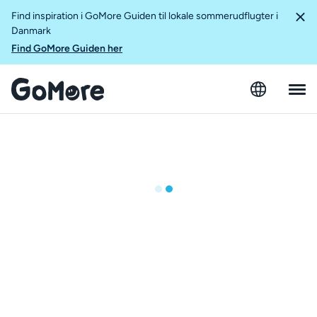
Find inspiration i GoMore Guiden til lokale sommerudflugter i
Danmark
Find GoMore Guiden her