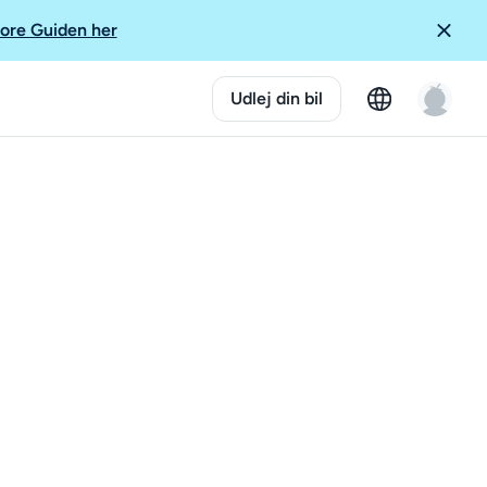
ore Guiden her
Udlej din bil