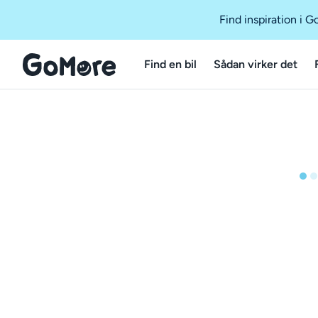
Find inspiration i 
Find en bil
Sådan virker det