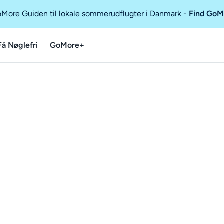
GoMore Guiden til lokale sommerudflugter i Danmark
-
Find GoM
Få Nøglefri
GoMore+