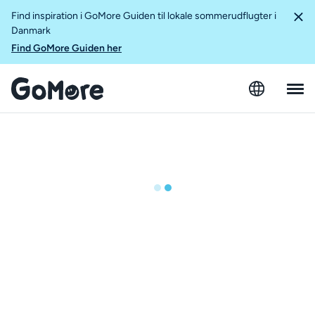
Find inspiration i GoMore Guiden til lokale sommerudflugter i
Danmark
Find GoMore Guiden her