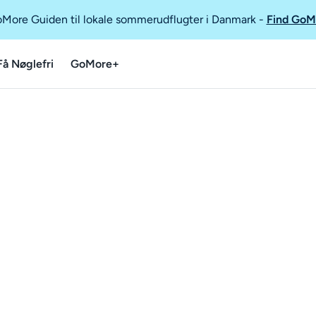
GoMore Guiden til lokale sommerudflugter i Danmark
-
Find GoM
Få Nøglefri
GoMore+