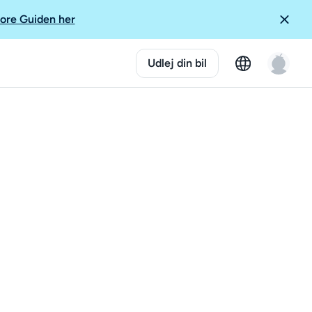
ore Guiden her
Udlej din bil