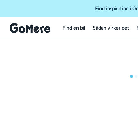
Find inspiration i 
Find en bil
Sådan virker det