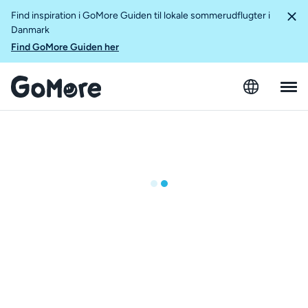
Find inspiration i GoMore Guiden til lokale sommerudflugter i
Danmark
Find GoMore Guiden her