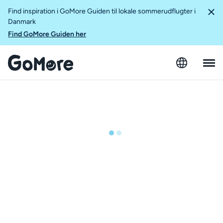
Find inspiration i GoMore Guiden til lokale sommerudflugter i
Danmark
Find GoMore Guiden her