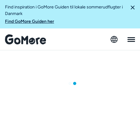
Find inspiration i GoMore Guiden til lokale sommerudflugter i
Danmark
Find GoMore Guiden her