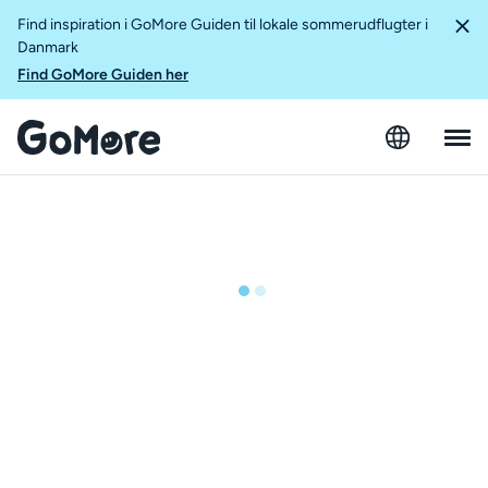
Find inspiration i GoMore Guiden til lokale sommerudflugter i
Danmark
Find GoMore Guiden her