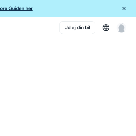
ore Guiden her
Udlej din bil