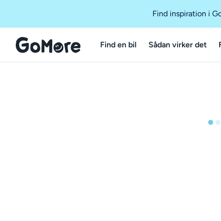
Find inspiration i 
Find en bil
Sådan virker det