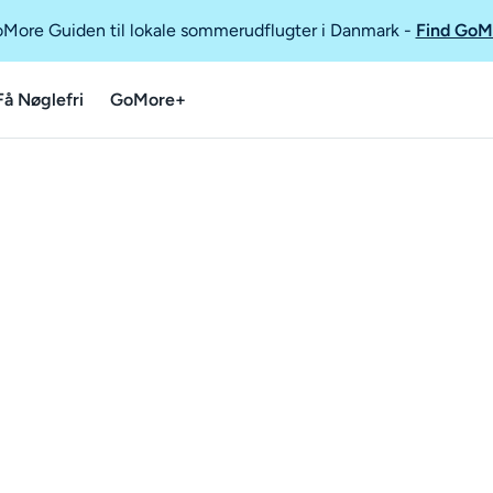
GoMore Guiden til lokale sommerudflugter i Danmark
-
Find GoM
Få Nøglefri
GoMore+