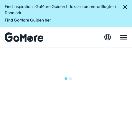
Find inspiration i GoMore Guiden til lokale sommerudflugter i
Danmark
Find GoMore Guiden her