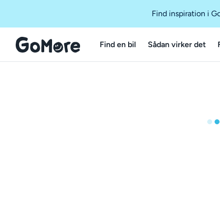
Find inspiration i 
Find en bil
Sådan virker det