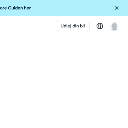
ore Guiden her
Udlej din bil