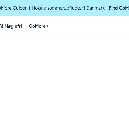
GoMore Guiden til lokale sommerudflugter i Danmark
-
Find GoM
Få Nøglefri
GoMore+