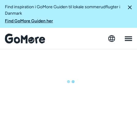
Find inspiration i GoMore Guiden til lokale sommerudflugter i
Danmark
Find GoMore Guiden her