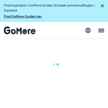
Find inspiration i GoMore Guiden til lokale sommerudflugter i
Danmark
Find GoMore Guiden her