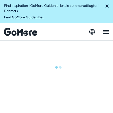
Find inspiration i GoMore Guiden til lokale sommerudflugter i
Danmark
Find GoMore Guiden her