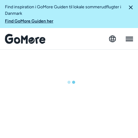
Find inspiration i GoMore Guiden til lokale sommerudflugter i
Danmark
Find GoMore Guiden her