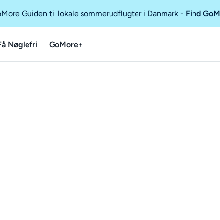
GoMore Guiden til lokale sommerudflugter i Danmark
-
Find GoM
Få Nøglefri
GoMore+