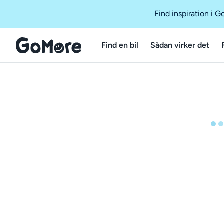
Find inspiration i 
Find en bil
Sådan virker det