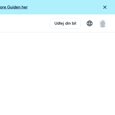
ore Guiden her
Udlej din bil