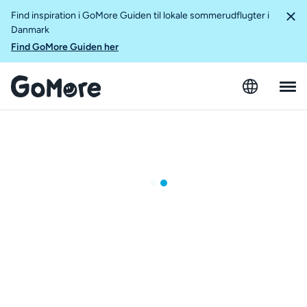
Find inspiration i GoMore Guiden til lokale sommerudflugter i
Danmark
Find GoMore Guiden her