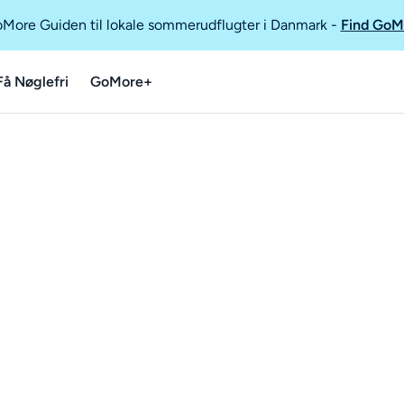
GoMore Guiden til lokale sommerudflugter i Danmark
-
Find GoM
Få Nøglefri
GoMore+