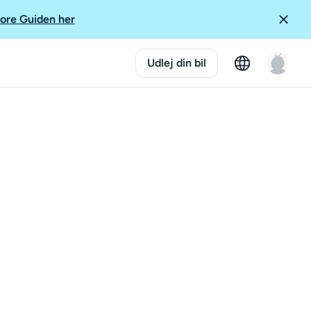
ore Guiden her
Udlej din bil