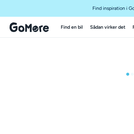
Find inspiration i 
Find en bil
Sådan virker det