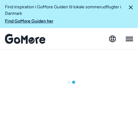
Find inspiration i GoMore Guiden til lokale sommerudflugter i
Danmark
Find GoMore Guiden her