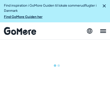
Find inspiration i GoMore Guiden til lokale sommerudflugter i
Danmark
Find GoMore Guiden her