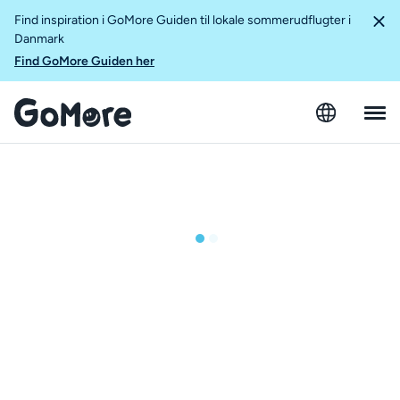
Find inspiration i GoMore Guiden til lokale sommerudflugter i
Danmark
Find GoMore Guiden her