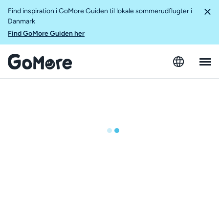
Find inspiration i GoMore Guiden til lokale sommerudflugter i
Danmark
Find GoMore Guiden her