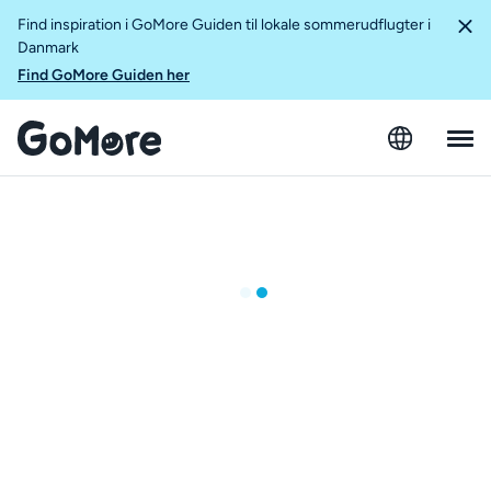
Find inspiration i GoMore Guiden til lokale sommerudflugter i
Danmark
Find GoMore Guiden her