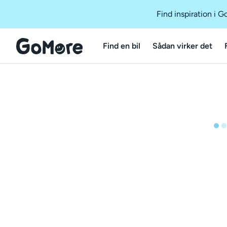
Find inspiration i 
Find en bil
Sådan virker det