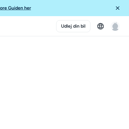
ore Guiden her
Udlej din bil