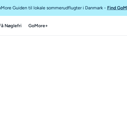
GoMore Guiden til lokale sommerudflugter i Danmark
-
Find GoM
Få Nøglefri
GoMore+