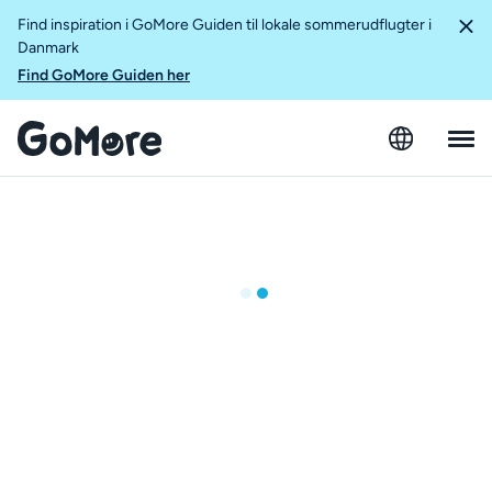
Find inspiration i GoMore Guiden til lokale sommerudflugter i
Danmark
Find GoMore Guiden her