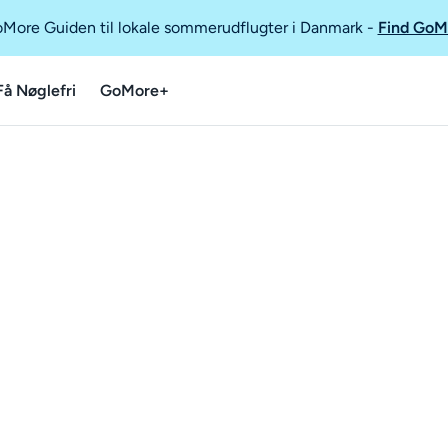
GoMore Guiden til lokale sommerudflugter i Danmark
-
Find GoM
Få Nøglefri
GoMore+