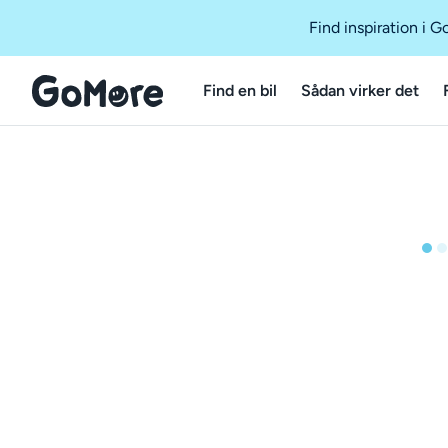
Find inspiration i 
Find en bil
Sådan virker det