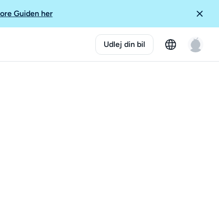
ore Guiden her
Udlej din bil