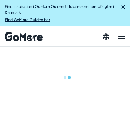
Find inspiration i GoMore Guiden til lokale sommerudflugter i
Danmark
Find GoMore Guiden her