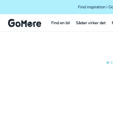
Find inspiration i 
Find en bil
Sådan virker det