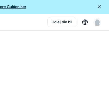
ore Guiden her
Udlej din bil