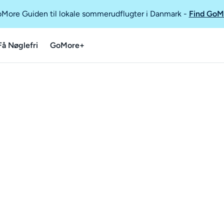
GoMore Guiden til lokale sommerudflugter i Danmark
-
Find GoM
Få Nøglefri
GoMore+