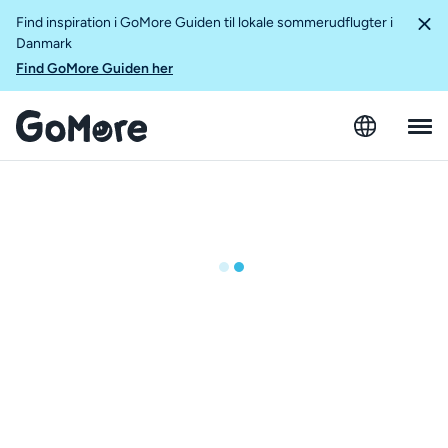
Find inspiration i GoMore Guiden til lokale sommerudflugter i
Danmark
Find GoMore Guiden her