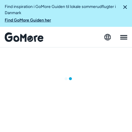
Find inspiration i GoMore Guiden til lokale sommerudflugter i
Danmark
Find GoMore Guiden her