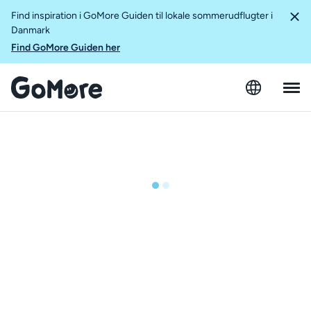
Find inspiration i GoMore Guiden til lokale sommerudflugter i
Danmark
Find GoMore Guiden her