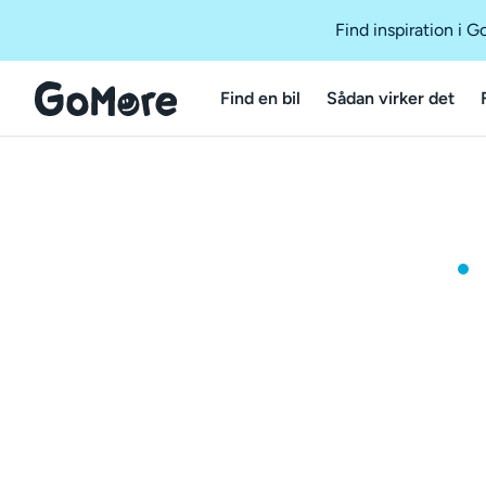
Find inspiration i 
Find en bil
Sådan virker det