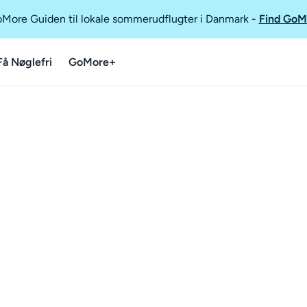
GoMore Guiden til lokale sommerudflugter i Danmark
-
Find GoM
Få Nøglefri
GoMore+