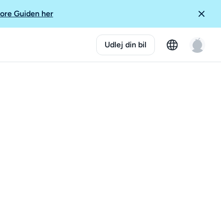
ore Guiden her
Udlej din bil