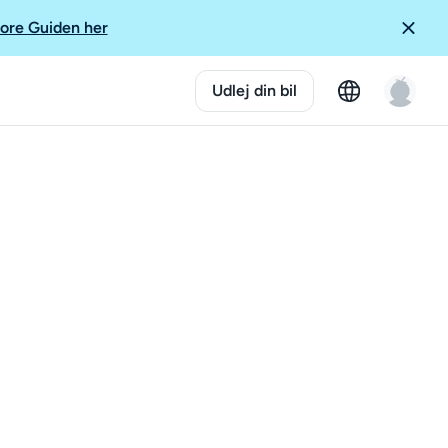
ore Guiden her
Udlej din bil