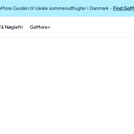
GoMore Guiden til lokale sommerudflugter i Danmark
-
Find GoM
Få Nøglefri
GoMore+