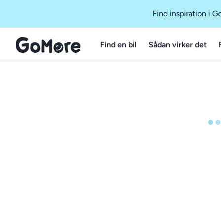
Find inspiration i 
Find en bil
Sådan virker det