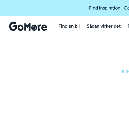
Find inspiration i 
Find en bil
Sådan virker det