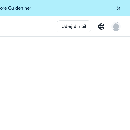
ore Guiden her
Udlej din bil