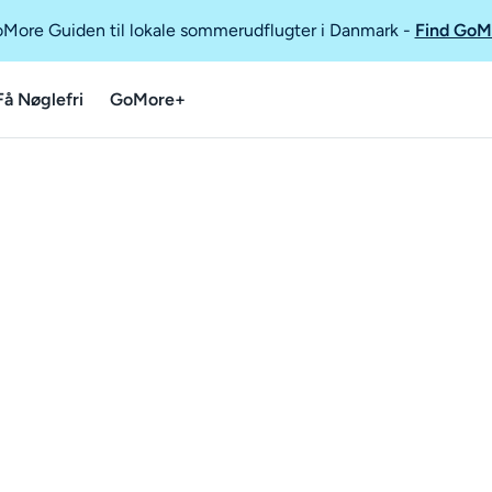
GoMore Guiden til lokale sommerudflugter i Danmark
-
Find GoM
Få Nøglefri
GoMore+