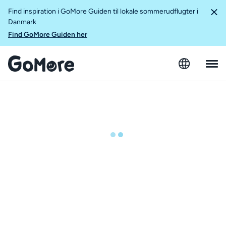
Find inspiration i GoMore Guiden til lokale sommerudflugter i
Danmark
Find GoMore Guiden her