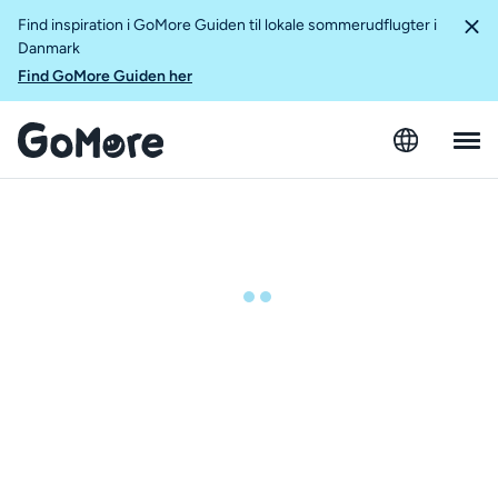
Find inspiration i GoMore Guiden til lokale sommerudflugter i
Danmark
Find GoMore Guiden her