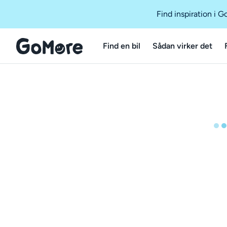
Find inspiration i 
Find en bil
Sådan virker det