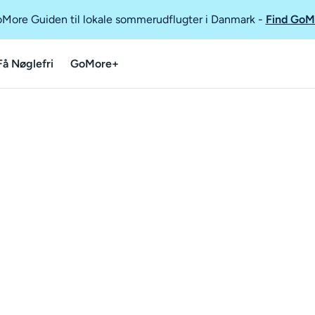
GoMore Guiden til lokale sommerudflugter i Danmark
-
Find GoM
Få Nøglefri
GoMore+