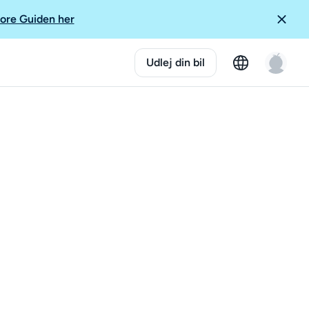
ore Guiden her
Udlej din bil