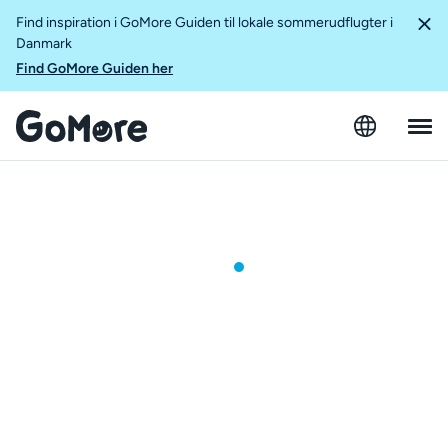
Find inspiration i GoMore Guiden til lokale sommerudflugter i
Danmark
Find GoMore Guiden her