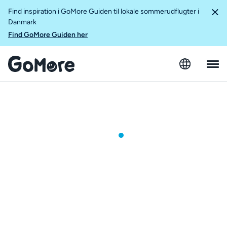
Find inspiration i GoMore Guiden til lokale sommerudflugter i
Danmark
Find GoMore Guiden her