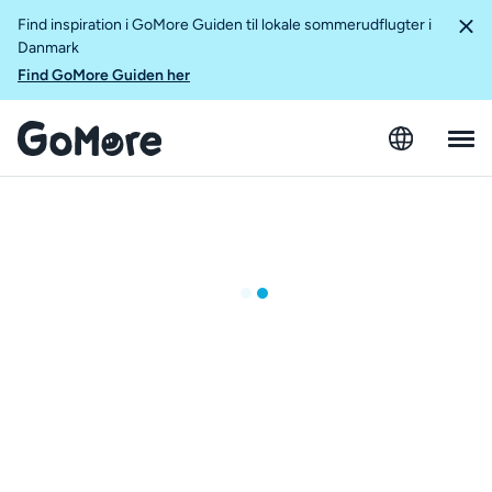
Find inspiration i GoMore Guiden til lokale sommerudflugter i
Danmark
Find GoMore Guiden her