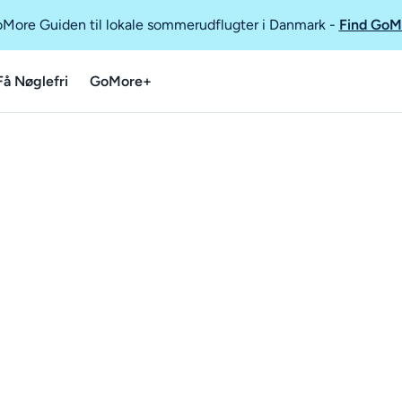
GoMore Guiden til lokale sommerudflugter i Danmark
-
Find GoM
Få Nøglefri
GoMore+