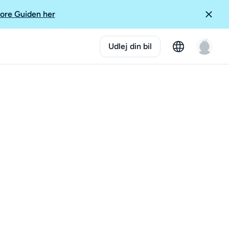
ore Guiden her
Udlej din bil