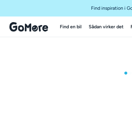
Find inspiration i 
Find en bil
Sådan virker det