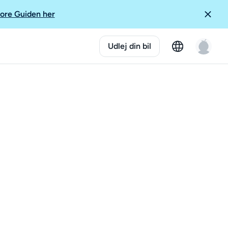
ore Guiden her
Udlej din bil