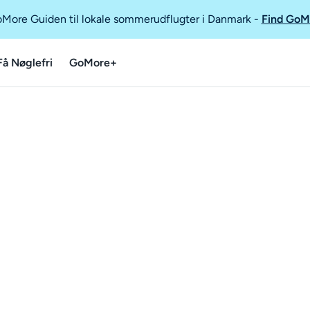
GoMore Guiden til lokale sommerudflugter i Danmark
-
Find GoM
Få Nøglefri
GoMore+