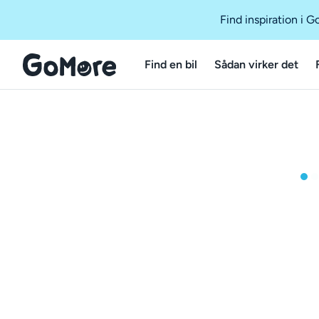
Find inspiration i 
Find en bil
Sådan virker det