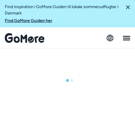
Find inspiration i GoMore Guiden til lokale sommerudflugter i
Danmark
Find GoMore Guiden her