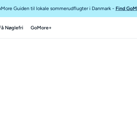
GoMore Guiden til lokale sommerudflugter i Danmark
-
Find GoM
Få Nøglefri
GoMore+