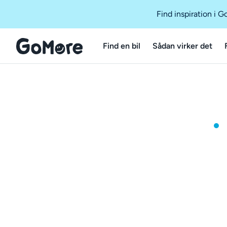
Find inspiration i 
Find en bil
Sådan virker det