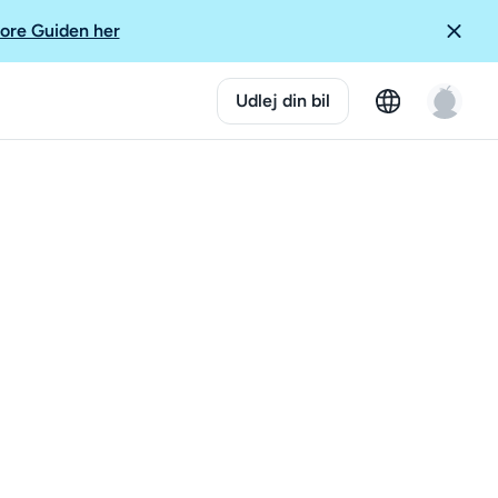
ore Guiden her
Udlej din bil