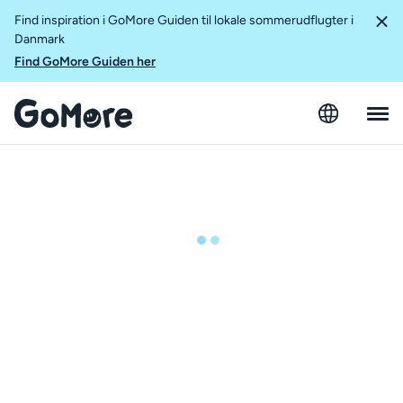
Find inspiration i GoMore Guiden til lokale sommerudflugter i
Danmark
Find GoMore Guiden her