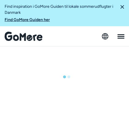
Find inspiration i GoMore Guiden til lokale sommerudflugter i
Danmark
Find GoMore Guiden her