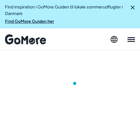
Find inspiration i GoMore Guiden til lokale sommerudflugter i
Danmark
Find GoMore Guiden her