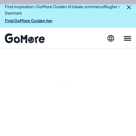
Find inspiration i GoMore Guiden til lokale sommerudflugter i
Danmark
Find GoMore Guiden her