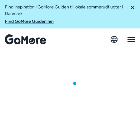
Find inspiration i GoMore Guiden til lokale sommerudflugter i
Danmark
Find GoMore Guiden her