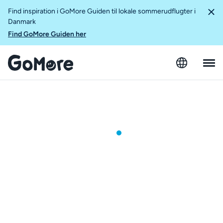
Find inspiration i GoMore Guiden til lokale sommerudflugter i
Danmark
Find GoMore Guiden her